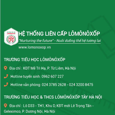
HỆ THỐNG LIÊN CẤP LÔMÔNÔXỐP
"Nurturing the future"
- Nuôi dưỡng thế hệ tương lai
www.lomonoxop.vn
TRƯỜNG TIỂU HỌC LÔMÔNÔXỐP
Địa chỉ : KĐT Mễ Trì Hạ, P. Từ Liêm, Hà Nội
Hotline tuyển sinh: 0962 607 227
Hotline văn phòng: 024 3785 2628 - 024 3200 8475
TRƯỜNG TIỂU HỌC & THCS LÔMÔNÔXỐP TÂY HÀ NỘI
Địa chỉ : Lô D33 - TH1, Khu D, KĐT mới Lê Trọng Tấn -
Geleximco, P. Dương Nội, Hà Nội