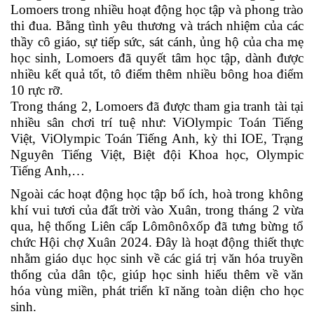
Lomoers trong nhiều hoạt động học tập và phong trào
thi đua. Bằng tình yêu thương và trách nhiệm của các
thầy cô giáo, sự tiếp sức, sát cánh, ủng hộ của cha mẹ
học sinh, Lomoers đã quyết tâm học tập, dành được
nhiều kết quả tốt, tô điểm thêm nhiều bông hoa điểm
10 rực rỡ.
Trong tháng 2, Lomoers đã được tham gia tranh tài tại
nhiều sân chơi trí tuệ như: ViOlympic Toán Tiếng
Việt, ViOlympic Toán Tiếng Anh, kỳ thi IOE, Trạng
Nguyên Tiếng Việt, Biệt đội Khoa học, Olympic
Tiếng Anh,…
Ngoài các hoạt động học tập bổ ích, hoà trong không
khí vui tươi của đất trời vào Xuân, trong tháng 2 vừa
qua, hệ thống Liên cấp Lômônôxốp đã tưng bừng tổ
chức Hội chợ Xuân 2024. Đây là hoạt động thiết thực
nhằm giáo dục học sinh về các giá trị văn hóa truyền
thống của dân tộc, giúp học sinh hiểu thêm về văn
hóa vùng miền, phát triển kĩ năng toàn diện cho học
sinh.