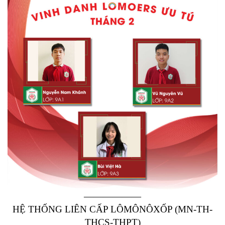
——————
HỆ THỐNG LIÊN CẤP LÔMÔNÔXỐP (MN-TH-
THCS-THPT)