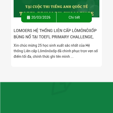
20/03/2026
Chi tiết
LOMOERS HỆ THỐNG LIÊN CẤP LÔMÔNÔXỐP
BÙNG NỔ TẠI TOEFL PRIMARY CHALLENGE,
SẴN SÀNG CHINH PHỤC CHUNG KẾT CẤP
Xin chúc mừng 25 học sinh xuất sắc nhất của Hệ
THÀNH PHỐ
thống Liên cấp Lômônôxốp đã chinh phục trọn vẹn số
điểm tối đa, chính thức ghi tên mình ...