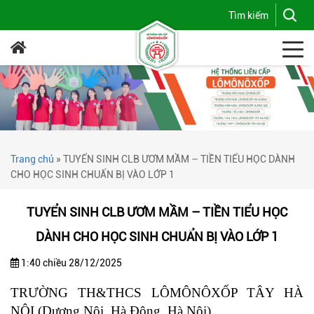
Trang chủ
»
TUYỂN SINH CLB ƯƠM MẦM – TIỀN TIỂU HỌC DÀNH
CHO HỌC SINH CHUẨN BỊ VÀO LỚP 1
TUYỂN SINH CLB ƯƠM MẦM – TIỀN TIỂU HỌC
DÀNH CHO HỌC SINH CHUẨN BỊ VÀO LỚP 1
1:40 chiều 28/12/2025
TRƯỜNG TH&THCS LÔMÔNÔXỐP TÂY HÀ
NỘI (Dương Nội, Hà Đông, Hà Nội)