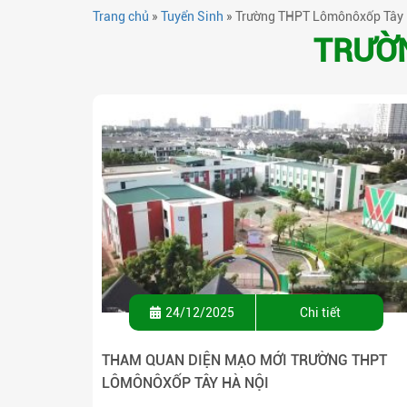
Trang chủ
»
Tuyển Sinh
»
Trường THPT Lômônôxốp Tây 
TRƯỜN
24/12/2025
Chi tiết
THAM QUAN DIỆN MẠO MỚI TRƯỜNG THPT
LÔMÔNÔXỐP TÂY HÀ NỘI