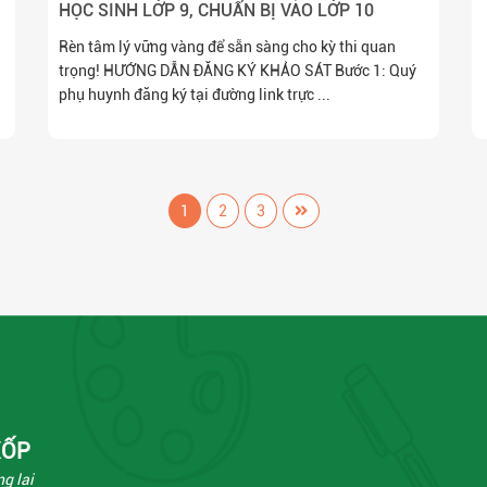
HỌC SINH LỚP 9, CHUẨN BỊ VÀO LỚP 10
Rèn tâm lý vững vàng để sẵn sàng cho kỳ thi quan
trọng! HƯỚNG DẪN ĐĂNG KÝ KHẢO SÁT Bước 1: Quý
phụ huynh đăng ký tại đường link trực ...
1
2
3
XỐP
g lai