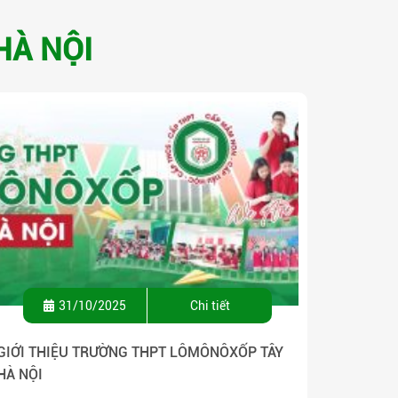
HÀ NỘI
31/10/2025
Chi tiết
GIỚI THIỆU TRƯỜNG THPT LÔMÔNÔXỐP TÂY
HÀ NỘI