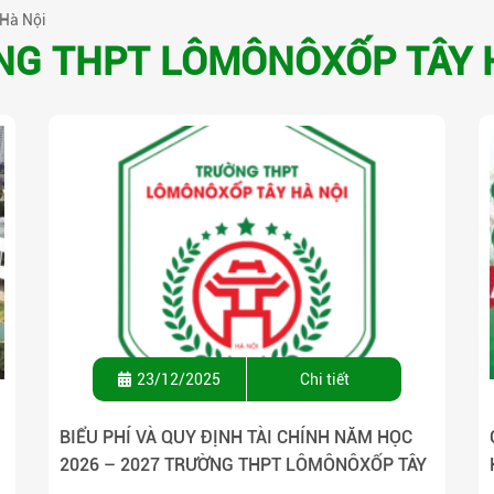
Hà Nội
G THPT LÔMÔNÔXỐP TÂY 
23/12/2025
Chi tiết
BIỂU PHÍ VÀ QUY ĐỊNH TÀI CHÍNH NĂM HỌC
2026 – 2027 TRƯỜNG THPT LÔMÔNÔXỐP TÂY
HÀ NỘI