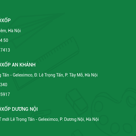
ÔXỐP
Liêm, Hà Nội
34 50
 7413
XỐP AN KHÁNH
 Tấn - Geleximco, Đ. Lê Trọng Tấn, P. Tây Mỗ, Hà Nội
2340
 5917
XỐP DƯƠNG NỘI
ĐT mới Lê Trọng Tấn - Geleximco, P. Dương Nội, Hà Nội