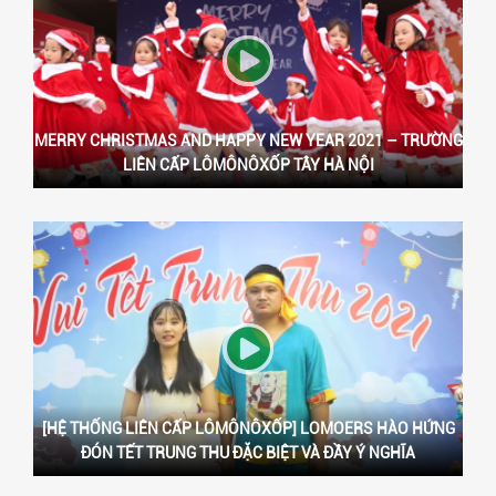
MERRY CHRISTMAS AND HAPPY NEW YEAR 2021 – TRƯỜNG
LIÊN CẤP LÔMÔNÔXỐP TÂY HÀ NỘI
[HỆ THỐNG LIÊN CẤP LÔMÔNÔXỐP] LOMOERS HÀO HỨNG
ĐÓN TẾT TRUNG THU ĐẶC BIỆT VÀ ĐẦY Ý NGHĨA