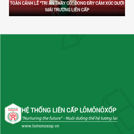
TOÀN CẢNH LỄ “TRI ÂN THẦY CÔ” ĐONG ĐẦY CẢM XÚC DƯỚI
MÁI TRƯỜNG LIÊN CẤP
HỆ THỐNG LIÊN CẤP LÔMÔNÔXỐP
"Nurturing the future"
- Nuôi dưỡng thế hệ tương lai
www.lomonoxop.vn