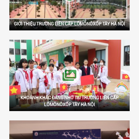
GIỚI THIỆU TRƯỜNG LIÊN CẤP LÔMÔNÔXỐP TÂY HÀ NỘI
KHOẢNH KHẮC ĐÁNG NHỚ TẠI TRƯỜNG LIÊN CẤP
LÔMÔNÔXỐP TÂY HÀ NỘI