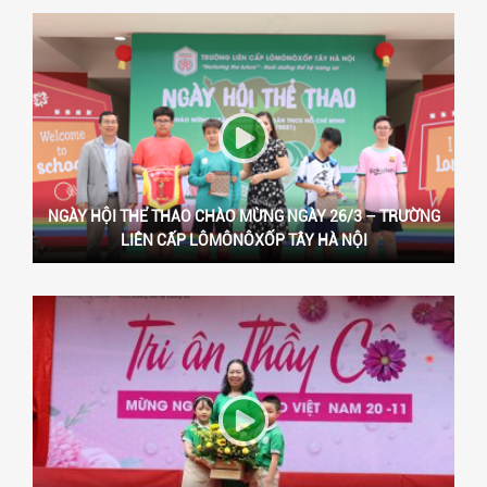
NGÀY HỘI THỂ THAO CHÀO MỪNG NGÀY 26/3 – TRƯỜNG
LIÊN CẤP LÔMÔNÔXỐP TÂY HÀ NỘI