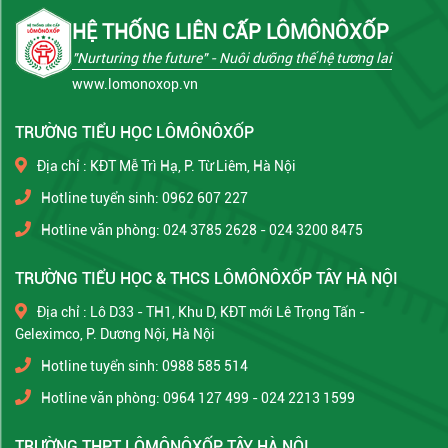
HỆ THỐNG LIÊN CẤP LÔMÔNÔXỐP
"Nurturing the future"
- Nuôi dưỡng thế hệ tương lai
www.lomonoxop.vn
TRƯỜNG TIỂU HỌC LÔMÔNÔXỐP
Địa chỉ : KĐT Mễ Trì Hạ, P. Từ Liêm, Hà Nội
Hotline tuyển sinh: 0962 607 227
Hotline văn phòng: 024 3785 2628 - 024 3200 8475
TRƯỜNG TIỂU HỌC & THCS LÔMÔNÔXỐP TÂY HÀ NỘI
Địa chỉ : Lô D33 - TH1, Khu D, KĐT mới Lê Trọng Tấn -
Geleximco, P. Dương Nội, Hà Nội
Hotline tuyển sinh: 0988 585 514
Hotline văn phòng: 0964 127 499 - 024 2213 1599
TRƯỜNG THPT LÔMÔNÔXỐP TÂY HÀ NỘI