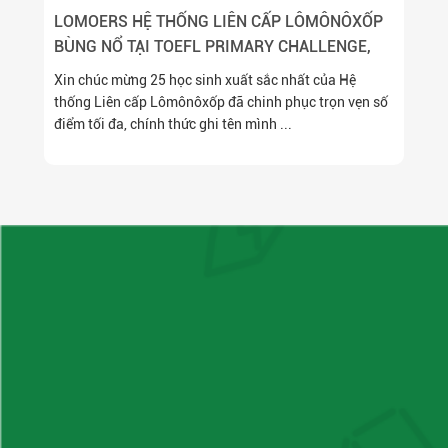
LOMOERS HỆ THỐNG LIÊN CẤP LÔMÔNÔXỐP
BÙNG NỔ TẠI TOEFL PRIMARY CHALLENGE,
SẴN SÀNG CHINH PHỤC CHUNG KẾT CẤP
Xin chúc mừng 25 học sinh xuất sắc nhất của Hệ
THÀNH PHỐ
thống Liên cấp Lômônôxốp đã chinh phục trọn vẹn số
điểm tối đa, chính thức ghi tên mình ...