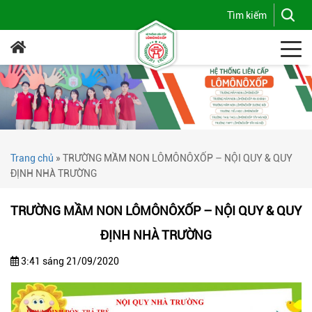
Trang chủ
»
TRƯỜNG MẦM NON LÔMÔNÔXỐP – NỘI QUY & QUY
ĐỊNH NHÀ TRƯỜNG
TRƯỜNG MẦM NON LÔMÔNÔXỐP – NỘI QUY & QUY
ĐỊNH NHÀ TRƯỜNG
3:41 sáng 21/09/2020