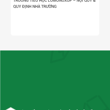
TRƯỜNG TIỂU HỌC LÔMÔNÔXỐP – NỘI QUY &
QUY ĐỊNH NHÀ TRƯỜNG