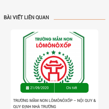
BÀI VIẾT LIÊN QUAN
21/09/2020
Chi tiết
TRƯỜNG MẦM NON LÔMÔNÔXỐP – NỘI QUY &
QUY ĐỊNH NHÀ TRƯỜNG