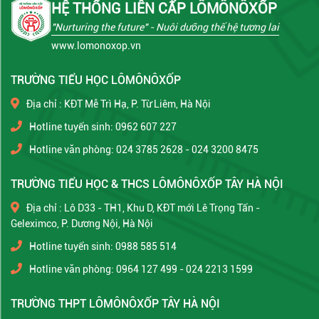
HỆ THỐNG LIÊN CẤP LÔMÔNÔXỐP
"Nurturing the future"
- Nuôi dưỡng thế hệ tương lai
www.lomonoxop.vn
TRƯỜNG TIỂU HỌC LÔMÔNÔXỐP
Địa chỉ : KĐT Mễ Trì Hạ, P. Từ Liêm, Hà Nội
Hotline tuyển sinh: 0962 607 227
Hotline văn phòng: 024 3785 2628 - 024 3200 8475
TRƯỜNG TIỂU HỌC & THCS LÔMÔNÔXỐP TÂY HÀ NỘI
Địa chỉ : Lô D33 - TH1, Khu D, KĐT mới Lê Trọng Tấn -
Geleximco, P. Dương Nội, Hà Nội
Hotline tuyển sinh: 0988 585 514
Hotline văn phòng: 0964 127 499 - 024 2213 1599
TRƯỜNG THPT LÔMÔNÔXỐP TÂY HÀ NỘI