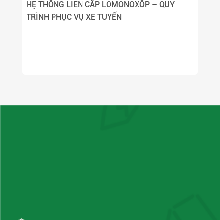
HỆ THỐNG LIÊN CẤP LÔMÔNÔXỐP – QUY
TRÌNH PHỤC VỤ XE TUYẾN