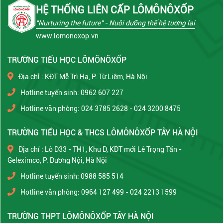
HỆ THỐNG LIÊN CẤP LÔMÔNÔXỐP
"Nurturing the future"
- Nuôi dưỡng thế hệ tương lai
www.lomonoxop.vn
TRƯỜNG TIỂU HỌC LÔMÔNÔXỐP
Địa chỉ : KĐT Mễ Trì Hạ, P. Từ Liêm, Hà Nội
Hotline tuyển sinh: 0962 607 227
Hotline văn phòng: 024 3785 2628 - 024 3200 8475
TRƯỜNG TIỂU HỌC & THCS LÔMÔNÔXỐP TÂY HÀ NỘI
Địa chỉ : Lô D33 - TH1, Khu D, KĐT mới Lê Trọng Tấn -
Geleximco, P. Dương Nội, Hà Nội
Hotline tuyển sinh: 0988 585 514
Hotline văn phòng: 0964 127 499 - 024 2213 1599
TRƯỜNG THPT LÔMÔNÔXỐP TÂY HÀ NỘI