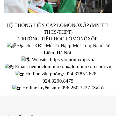
————-
HỆ THỐNG LIÊN CẤP LÔMÔNÔXỐP (MN-TH-
THCS-THPT)
TRƯỜNG TIỂU HỌC LÔMÔNÔXỐP
Địa chỉ: KĐT Mễ Trì Hạ, p.Mễ Trì, q.Nam Từ
Liêm, Hà Nội.
Website:
https://lomonoxop.vn/
Email: tieuhoclomonoxop@lomonoxop.com.vn
Hotline văn phòng: 024.3785.2628 –
024.3200.8475
Hotline tuyển sinh: 096.260.7227 (Zalo)