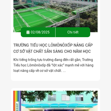
02/08/2025
Chi tiết
TRƯỜNG TIỂU HỌC LÔMÔNÔXỐP NÂNG CẤP
CƠ SỞ VẬT CHẤT SẴN SÀNG CHO NĂM HỌC
2025–2026: KHÔNG GIAN MỚI – TRẢI NGHIỆM
Khi tiếng trống tựu trường đang đến rất gần, Trường
MỚI – NĂNG LƯỢNG MỚI!
Tiểu học Lômônôxốp đã “lột xác” mạnh mẽ với hàng
loạt nâng cấp về cơ sở vật chất. ...