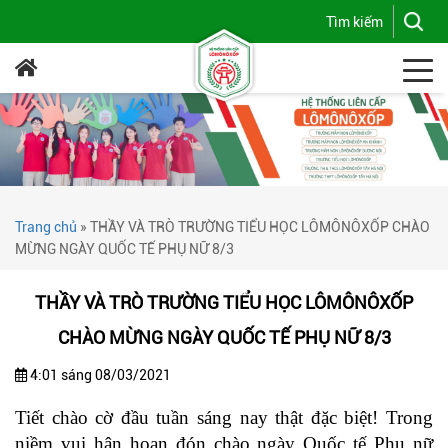
Trang chủ
»
THẦY VÀ TRÒ TRƯỜNG TIỂU HỌC LÔMÔNÔXỐP CHÀO
MỪNG NGÀY QUỐC TẾ PHỤ NỮ 8/3
THẦY VÀ TRÒ TRƯỜNG TIỂU HỌC LÔMÔNÔXỐP
CHÀO MỪNG NGÀY QUỐC TẾ PHỤ NỮ 8/3
4:01 sáng 08/03/2021
Tiết chào cờ đầu tuần sáng nay thật đặc biệt! Trong
niềm vui hân hoan đón chào ngày Quốc tế Phụ nữ