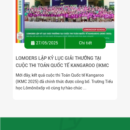
27/05/2025
Chi tiết
LOMOERS LẬP KỶ LỤC GIẢI THƯỞNG TẠI
CUỘC THI TOÁN QUỐC TẾ KANGAROO (IKMC
2025)
Mới đây, kết quả cuộc thi Toán Quốc tế Kangaroo
(IKMC 2025) đã chính thức được công bố. Trường Tiểu
học Lômônôxốp vô cùng tự hào chúc ...