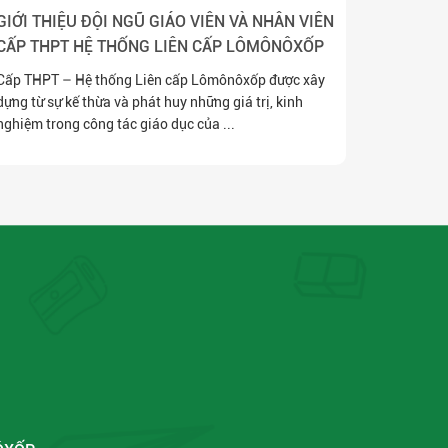
GIỚI THIỆU ĐỘI NGŨ GIÁO VIÊN VÀ NHÂN VIÊN
CẤP THPT HỆ THỐNG LIÊN CẤP LÔMÔNÔXỐP
Cấp THPT – Hệ thống Liên cấp Lômônôxốp được xây
dựng từ sự kế thừa và phát huy những giá trị, kinh
nghiệm trong công tác giáo dục của ...