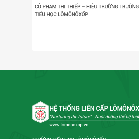
CÔ PHẠM THỊ THIẾP – HIỆU TRƯỞNG TRƯỜNG
TIỂU HỌC LÔMÔNÔXỐP
HỆ THỐNG LIÊN CẤP LÔMÔNÔ
"Nurturing the future"
- Nuôi dưỡng thế hệ tươn
www.lomonoxop.vn