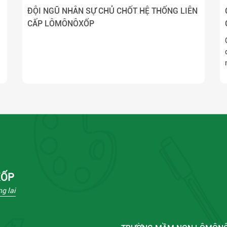
ĐỘI NGŨ NHÂN SỰ CHỦ CHỐT HỆ THỐNG LIÊN
CẤP LÔMÔNÔXỐP
XỐP
g lai