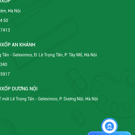
ÔXỐP
Liêm, Hà Nội
34 50
 7413
XỐP AN KHÁNH
 Tấn - Geleximco, Đ. Lê Trọng Tấn, P. Tây Mỗ, Hà Nội
2340
 5917
XỐP DƯƠNG NỘI
ĐT mới Lê Trọng Tấn - Geleximco, P. Dương Nội, Hà Nội