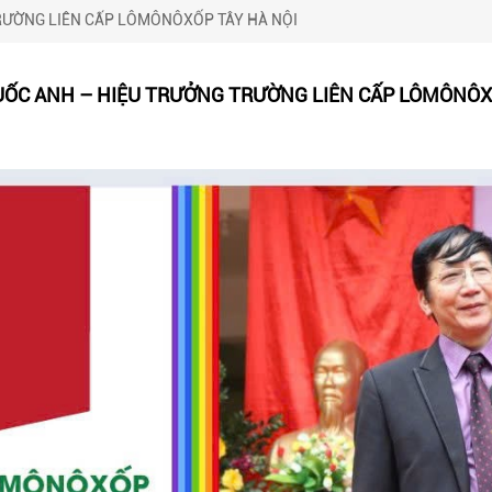
RƯỜNG LIÊN CẤP LÔMÔNÔXỐP TÂY HÀ NỘI
ỐC ANH – HIỆU TRƯỞNG TRƯỜNG LIÊN CẤP LÔMÔNÔX