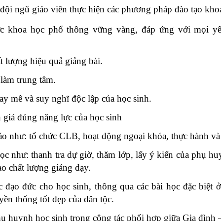
đội ngũ giáo viên thực hiện các phương pháp đào tạo kho
ức khoa học phổ thông vững vàng, đáp ứng với mọi yêu
ất lượng hiệu quả giảng bài.
làm trung tâm.
say mê và suy nghĩ độc lập của học sinh.
 giá đúng năng lực của học sinh
o như: tổ chức CLB, hoạt động ngoại khóa, thực hành và th
c như: thanh tra dự giờ, thăm lớp, lấy ý kiển của phụ hu
o chất lượng giảng dạy.
c đạo đức cho học sinh, thông qua các bài học đặc biệt 
yền thống tốt đẹp của dân tộc.
hụ huynh học sinh trong công tác phối hợp giữa Gia đình 