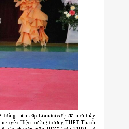
Hệ thống Liên cấp Lômônôxốp đã mời thầy
, nguyên Hiệu trưởng trường THPT Thanh
vụ Cố vấn chuyên môn HĐQT cấp THPT Hệ