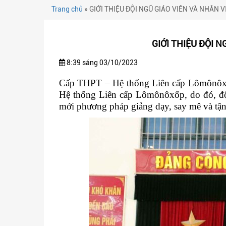
Trang chủ
»
GIỚI THIỆU ĐỘI NGŨ GIÁO VIÊN VÀ NHÂN
GIỚI THIỆU ĐỘI 
8:39 sáng 03/10/2023
Cấp THPT – Hệ thống Liên cấp Lômônôxốp 
Hệ thống Liên cấp Lômônôxốp, do đó, đội
mới phương pháp giảng dạy, say mê và tận 