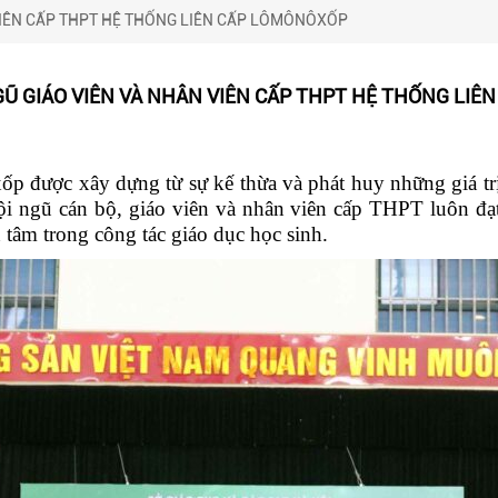
 VIÊN CẤP THPT HỆ THỐNG LIÊN CẤP LÔMÔNÔXỐP
NGŨ GIÁO VIÊN VÀ NHÂN VIÊN CẤP THPT HỆ THỐNG LI
được xây dựng từ sự kế thừa và phát huy những giá trị,
 ngũ cán bộ, giáo viên và nhân viên cấp THPT luôn đạt c
tâm trong công tác giáo dục học sinh.