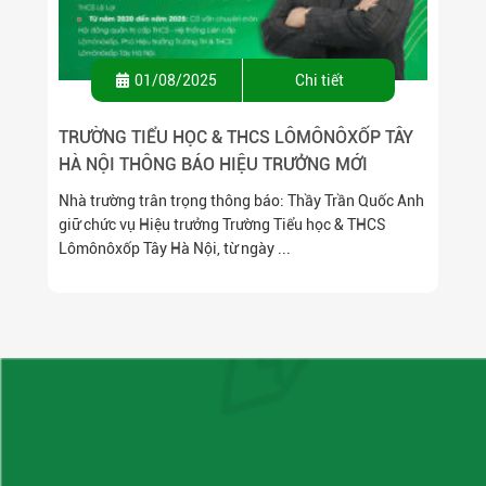
01/08/2025
Chi tiết
TRƯỜNG TIỂU HỌC & THCS LÔMÔNÔXỐP TÂY
HÀ NỘI THÔNG BÁO HIỆU TRƯỞNG MỚI
Nhà trường trân trọng thông báo: Thầy Trần Quốc Anh
giữ chức vụ Hiệu trưởng Trường Tiểu học & THCS
Lômônôxốp Tây Hà Nội, từ ngày ...