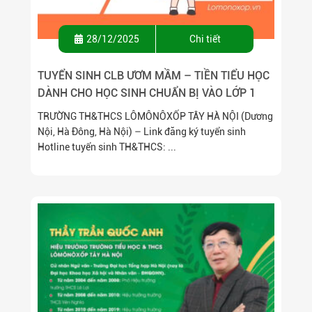
28/12/2025
Chi tiết
TUYỂN SINH CLB ƯƠM MẦM – TIỀN TIỂU HỌC
DÀNH CHO HỌC SINH CHUẨN BỊ VÀO LỚP 1
TRƯỜNG TH&THCS LÔMÔNÔXỐP TÂY HÀ NỘI (Dương
Nội, Hà Đông, Hà Nội) – Link đăng ký tuyển sinh
Hotline tuyển sinh TH&THCS: ...