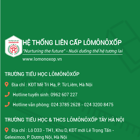
HỆ THỐNG LIÊN CẤP LÔMÔNÔXỐP
"Nurturing the future"
- Nuôi dưỡng thế hệ tương lai
www.lomonoxop.vn
TRƯỜNG TIỂU HỌC LÔMÔNÔXỐP
Địa chỉ : KĐT Mễ Trì Hạ, P. Từ Liêm, Hà Nội
Hotline tuyển sinh: 0962 607 227
Hotline văn phòng: 024 3785 2628 - 024 3200 8475
TRƯỜNG TIỂU HỌC & THCS LÔMÔNÔXỐP TÂY HÀ NỘI
Địa chỉ : Lô D33 - TH1, Khu D, KĐT mới Lê Trọng Tấn -
Geleximco, P. Dương Nội, Hà Nội