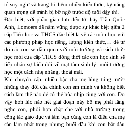
tỏ suy nghĩ và trang bị thêm nhiều kiến thức, kỹ năng
quan trọng để tránh bị bỡ ngỡ trước độ tuổi dậy thì.
Đặc biệt, với phần giao lưu đến từ thầy Trần Quốc
Anh, Lomoers đã nắm vững được sự khác biệt giữa 2
cấp Tiểu học và THCS đặc biệt là về các môn học với
các phương pháp học riêng, lượng kiến thức,… để từ
đó các con sẽ dần quen với môi trường và cách thức
học mới của cấp THCS đồng thời các con học sinh sẽ
tiếp nhận sự biến đổi về mặt tâm sinh lý, môi trường
học một cách nhẹ nhàng, thoải mái.
Khi chuyển cấp, nhiều bậc cha mẹ lúng túng trước
những thay đổi của chính con em mình và không biết
cách làm thế nào để có thể hòa nhịp cùng với con. Do
vậy hơn lúc nào hết giai đoạn này bố mẹ phải lắng
nghe con, phối hợp chặt chẽ với nhà trường trong
công tác giáo dục và làm bạn cùng con là điều cha mẹ
cần làm nhất trong những buổi đầu khi con bắt đầu