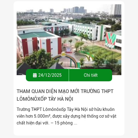
24/12/2025
Chi tiết
THAM QUAN DIỆN MẠO MỚI TRƯỜNG THPT
LÔMÔNÔXỐP TÂY HÀ NỘI
Trường THPT Lômônôxốp Tây Hà Nội sở hữu khuôn
viên hơn 5.000m², được xây dựng hệ thống cơ sở vật
chất hiện đại với. – 15 phòng ...