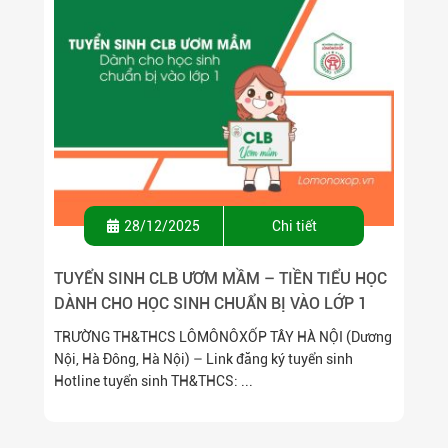
28/12/2025
Chi tiết
TUYỂN SINH CLB ƯƠM MẦM – TIỀN TIỂU HỌC
DÀNH CHO HỌC SINH CHUẨN BỊ VÀO LỚP 1
TRƯỜNG TH&THCS LÔMÔNÔXỐP TÂY HÀ NỘI (Dương
Nội, Hà Đông, Hà Nội) – Link đăng ký tuyển sinh
Hotline tuyển sinh TH&THCS: ...