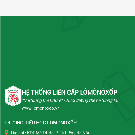
HỆ THỐNG LIÊN CẤP LÔMÔNÔXỐP
"Nurturing the future"
- Nuôi dưỡng thế hệ tương lai
www.lomonoxop.vn
TRƯỜNG TIỂU HỌC LÔMÔNÔXỐP
Địa chỉ : KĐT Mễ Trì Hạ, P. Từ Liêm, Hà Nội