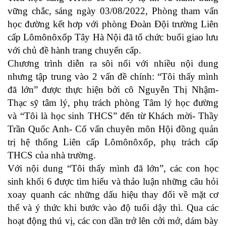
vững chắc, sáng ngày 03/08/2022, Phòng tham vấn
học đường kết hơp với phòng Đoàn Đội trường Liên
cấp Lômônôxốp Tây Hà Nội đã tổ chức buổi giao lưu
với chủ đề hành trang chuyển cấp.
Chương trình diễn ra sôi nổi với nhiều nội dung
nhưng tập trung vào 2 vấn đề chính: “Tôi thấy mình
đã lớn” được thực hiện bởi cô Nguyễn Thị Nhậm-
Thạc sỹ tâm lý, phụ trách phòng Tâm lý học đường
và “Tôi là học sinh THCS” đến từ Khách mời- Thầy
Trần Quốc Anh- Cố vấn chuyên môn Hội đồng quản
trị hệ thống Liên cấp Lômônôxốp, phụ trách cấp
THCS của nhà trường.
Với nội dung “Tôi thấy mình đã lớn”, các con học
sinh khối 6 được tìm hiểu và thảo luận những câu hỏi
xoay quanh các những dấu hiệu thay đổi về mặt cơ
thể và ý thức khi bước vào độ tuổi dậy thì. Qua các
hoạt động thú vị, các con dần trở lên cởi mở, dám bày