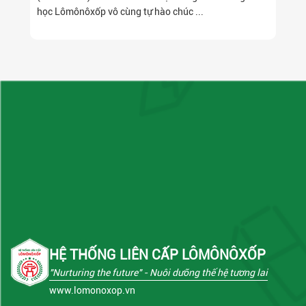
học Lômônôxốp vô cùng tự hào chúc ...
HỆ THỐNG LIÊN CẤP LÔMÔNÔXỐP
"Nurturing the future"
- Nuôi dưỡng thế hệ tương lai
www.lomonoxop.vn