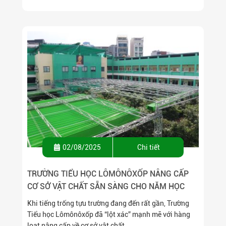
02/08/2025
Chi tiết
TRƯỜNG TIỂU HỌC LÔMÔNÔXỐP NÂNG CẤP
CƠ SỞ VẬT CHẤT SẴN SÀNG CHO NĂM HỌC
2025–2026: KHÔNG GIAN MỚI – TRẢI NGHIỆM
Khi tiếng trống tựu trường đang đến rất gần, Trường
MỚI – NĂNG LƯỢNG MỚI!
Tiểu học Lômônôxốp đã “lột xác” mạnh mẽ với hàng
loạt nâng cấp về cơ sở vật chất. ...