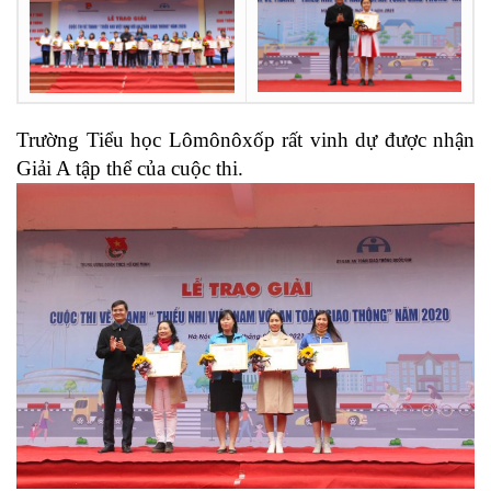
Trường Tiểu học Lômônôxốp rất vinh dự được nhận
Giải A tập thể của cuộc thi.