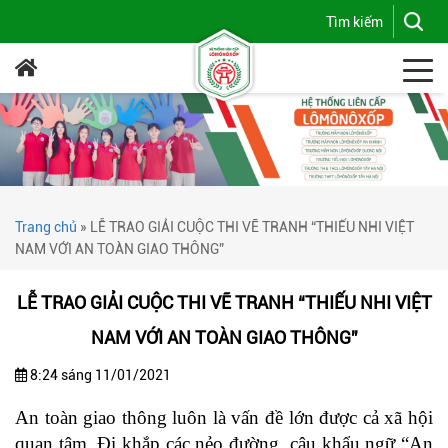
Trang chủ
»
LỄ TRAO GIẢI CUỘC THI VẼ TRANH “THIẾU NHI VIỆT
NAM VỚI AN TOÀN GIAO THÔNG”
LỄ TRAO GIẢI CUỘC THI VẼ TRANH “THIẾU NHI VIỆT
NAM VỚI AN TOÀN GIAO THÔNG”
8:24 sáng 11/01/2021
An toàn giao thông luôn là vấn đề lớn được cả xã hội
quan tâm. Đi khắp các nẻo đường, câu khẩu ngữ “An