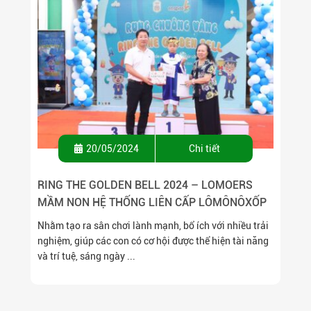
20/05/2024
Chi tiết
RING THE GOLDEN BELL 2024 – LOMOERS
MẦM NON HỆ THỐNG LIÊN CẤP LÔMÔNÔXỐP
TỎA SÁNG TRÊN ĐẤU TRƯỜNG TIẾNG ANH ️
Nhằm tạo ra sân chơi lành mạnh, bổ ích với nhiều trải
nghiệm, giúp các con có cơ hội được thể hiện tài năng
và trí tuệ, sáng ngày ...