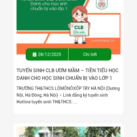
28/12/2025
Chi tiết
TUYỂN SINH CLB ƯƠM MẦM – TIỀN TIỂU HỌC
DÀNH CHO HỌC SINH CHUẨN BỊ VÀO LỚP 1
TRƯỜNG TH&THCS LÔMÔNÔXỐP TÂY HÀ NỘI (Dương
Nội, Hà Đông, Hà Nội) – Link đăng ký tuyển sinh
Hotline tuyển sinh TH&THCS: ...