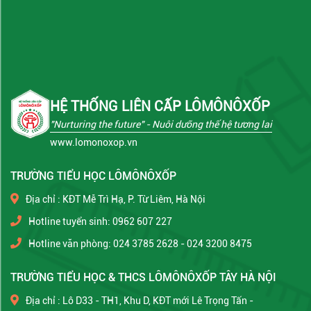
HỆ THỐNG LIÊN CẤP LÔMÔNÔXỐP
"Nurturing the future"
- Nuôi dưỡng thế hệ tương lai
www.lomonoxop.vn
TRƯỜNG TIỂU HỌC LÔMÔNÔXỐP
Địa chỉ : KĐT Mễ Trì Hạ, P. Từ Liêm, Hà Nội
Hotline tuyển sinh: 0962 607 227
Hotline văn phòng: 024 3785 2628 - 024 3200 8475
TRƯỜNG TIỂU HỌC & THCS LÔMÔNÔXỐP TÂY HÀ NỘI
Địa chỉ : Lô D33 - TH1, Khu D, KĐT mới Lê Trọng Tấn -