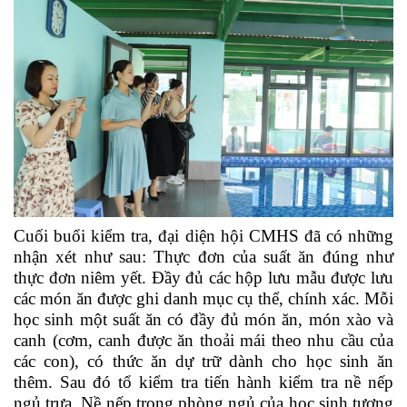
Cuối buổi kiểm tra, đại diện hội CMHS đã có những
nhận xét như sau: Thực đơn của suất ăn đúng như
thực đơn niêm yết. Đầy đủ các hộp lưu mẫu được lưu
các món ăn được ghi danh mục cụ thể, chính xác. Mỗi
học sinh một suất ăn có đầy đủ món ăn, món xào và
canh (cơm, canh được ăn thoải mái theo nhu cầu của
các con), có thức ăn dự trữ dành cho học sinh ăn
thêm. Sau đó tổ kiểm tra tiến hành kiểm tra nề nếp
ngủ trưa. Nề nếp trong phòng ngủ của học sinh tương