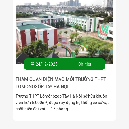
24/12/2025
Chi tiết
THAM QUAN DIỆN MẠO MỚI TRƯỜNG THPT
LÔMÔNÔXỐP TÂY HÀ NỘI
Trường THPT Lômônôxốp Tây Hà Nội sở hữu khuôn
viên hơn 5.000m², được xây dựng hệ thống cơ sở vật
chất hiện đại với. – 15 phòng ...