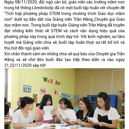
Ngày 08/11/2020, đội ngũ cán bộ, giáo viên các trường mầm non
trong hệ thống Lômônôxốp đã có một buổi tập huấn với chuyên đề
“Tích hợp phương pháp STEM trong chương trình Giáo dục mầm
non” dưới sự dẫn dắt của Giảng viên Trần Hằng_Chuyên gia Giáo
dục mầm non. Trong buổi tập huấn Giảng viên Trần Hằng đã truyền
đạt những kiến thức về STEM và cách vận dụng hiệu quả của
phương pháp này trong quá trình dạy trẻ. Với kinh nghiệm, sự tâm
huyết mà Giảng viên chia sẻ, buổi tập huấn thực sự rất bổ ích và
thu hút đội ngũ giáo viên.
Xin chân thành cảm ơn những chia sẻ quý báu của Chuyên gia Trần
Hằng và sẽ chờ đón buổi đào tạo tiếp theo diễn ra vào ngày
21,22/11/2020 sắp tới!