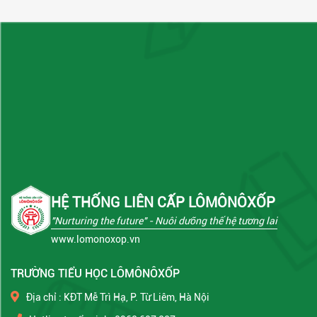
HỆ THỐNG LIÊN CẤP LÔMÔNÔXỐP
"Nurturing the future"
- Nuôi dưỡng thế hệ tương lai
www.lomonoxop.vn
TRƯỜNG TIỂU HỌC LÔMÔNÔXỐP
Địa chỉ : KĐT Mễ Trì Hạ, P. Từ Liêm, Hà Nội