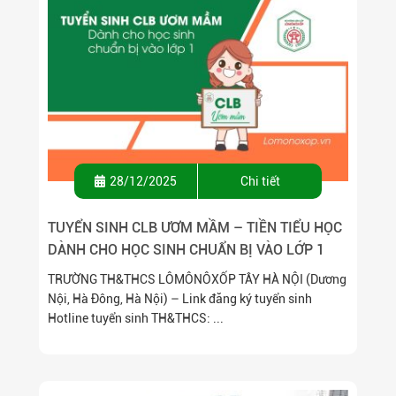
28/12/2025
Chi tiết
TUYỂN SINH CLB ƯƠM MẦM – TIỀN TIỂU HỌC
DÀNH CHO HỌC SINH CHUẨN BỊ VÀO LỚP 1
TRƯỜNG TH&THCS LÔMÔNÔXỐP TÂY HÀ NỘI (Dương
Nội, Hà Đông, Hà Nội) – Link đăng ký tuyển sinh
Hotline tuyển sinh TH&THCS: ...