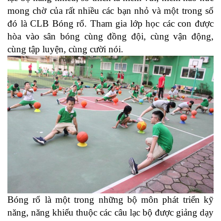
mong chờ của rất nhiều các bạn nhỏ và một trong số
đó là CLB Bóng rổ. Tham gia lớp học các con được
hòa vào sân bóng cùng đồng đội, cùng vận động,
cùng tập luyện, cùng cười nói.
Bóng rổ là một trong những bộ môn phát triển kỹ
năng, năng khiếu thuộc các câu lạc bộ được giảng dạy