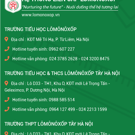
"Nurturing the future"
- Nuôi dưỡng thế hệ tương lai
www.lomonoxop.vn
TRƯỜNG TIỂU HỌC LÔMÔNÔXỐP
Địa chỉ : KĐT Mễ Trì Hạ, P. Từ Liêm, Hà Nội
Hotline tuyển sinh: 0962 607 227
Hotline văn phòng: 024 3785 2628 - 024 3200 8475
TRƯỜNG TIỂU HỌC & THCS LÔMÔNÔXỐP TÂY HÀ NỘI
Địa chỉ : Lô D33 - TH1, Khu D, KĐT mới Lê Trọng Tấn -
Geleximco, P. Dương Nội, Hà Nội
Hotline tuyển sinh: 0988 585 514
Hotline văn phòng: 0964 127 499 - 024 2213 1599
TRƯỜNG THPT LÔMÔNÔXỐP TÂY HÀ NỘI
Địa chỉ : Lô D33 - TH1, Khu D, KĐT mới Lê Trọng Tấn -