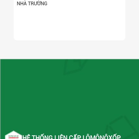
NHÀ TRƯỜNG
HỆ THỐNG LIÊN CẤP LÔMÔNÔXỐP