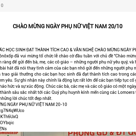
10
CHÀO MỪNG NGÀY PHỤ NỮ VIỆT NAM 20/10
CÁC HỌC SINH ĐẠT THÀNH TÍCH CAO & VĂN NGHỆ CHÀO MỪNG NGÀY P
ônôxốp đã vui mừng tổ chức lễ chào cờ đầu tuần với chủ đề “Chào mừn
n ràng để gửi đến bà, mẹ, các cô giáo – những người phụ nữ yêu quý, và
 bài hát đã nói thay tình cảm của các bạn nhỏ gửi đến những người phụ 
trao giải thưởng cho các bạn học sinh đã đạt thành tích cao trong cá
em yêu. Sự ghi nhận này chính là động lực rất lớn để các bạn tiếp tục c
i, háo hức và sự xúc động. Chúc các bà, các mẹ và các cô giáo có một ngà
thành sâu sắc nhất tới các Quý phụ huynh kính mến cùng các Lomoers t
những lời chúc tốt đẹp nhất.
NG NGÀY PHỤ NỮ VIỆT NAM 20-10
/Fzg7N4qWUco
ULKTh6UxQ
XOYbqic
ZZNs