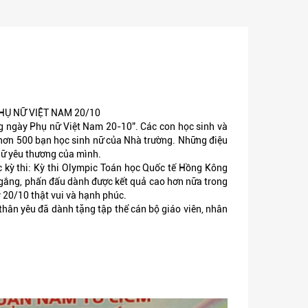
HỤ NỮ VIỆT NAM 20/10
g ngày Phụ nữ Việt Nam 20-10”. Các con học sinh và
 hơn 500 bạn học sinh nữ của Nhà trường. Những điệu
nữ yêu thương của mình.
c kỳ thi: Kỳ thi Olympic Toán học Quốc tế Hồng Kông
ố gắng, phấn đấu dành được kết quả cao hơn nữa trong
y 20/10 thật vui và hạnh phúc.
hân yêu đã dành tặng tập thể cán bộ giáo viên, nhân