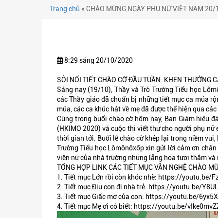
Trang chủ
»
CHÀO MỪNG NGÀY PHỤ NỮ VIỆT NAM 20/
8:29 sáng 20/10/2020
SÔI NỔI TIẾT CHÀO CỜ ĐẦU TUẦN: KHEN THƯỞNG 
Sáng nay (19/10), Thầy và Trò Trường Tiểu học Lôm
các Thầy giáo đã chuẩn bị những tiết mục ca múa rộ
múa, các ca khúc hát về mẹ đã được thể hiện qua các
Cũng trong buổi chào cờ hôm nay, Ban Giám hiệu đã 
(HKIMO 2020) và cuộc thi viết thư cho người phụ nữ 
thời gian tới. Buổi lễ chào cờ khép lại trong niềm vu
Trường Tiểu học Lômônôxốp xin gửi lời cảm ơn chân 
viên nữ của nhà trường những lẵng hoa tươi thắm và 
TỔNG HỢP LINK CÁC TIẾT MỤC VĂN NGHỆ CHÀO MỪ
1. Tiết mục Lớn rồi còn khóc nhè:
https://youtu.be
2. Tiết mục Địu con đi nhà trẻ:
https://youtu.be/Y8
3. Tiết mục Giấc mơ của con:
https://youtu.be/6yx5
4. Tiết mục Mẹ ơi có biết:
https://youtu.be/vIke0mv