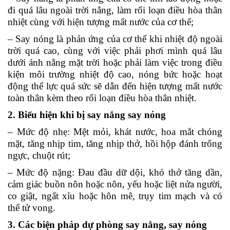
đi quá lâu ngoài trời nắng, làm rối loạn điều hòa thân
nhiệt cùng với hiện tượng mất nước của cơ thể;
– Say nóng là phản ứng của cơ thể khi nhiệt độ ngoài
trời quá cao, cùng với việc phải phơi mình quá lâu
dưới ánh nắng mặt trời hoặc phải làm việc trong điều
kiện môi trường nhiệt độ cao, nóng bức hoặc hoạt
động thể lực quá sức sẽ dẫn đến hiện tượng mất nước
toàn thân kèm theo rối loạn điều hòa thân nhiệt.
2. Biểu hiện khi bị say nắng say nóng
– Mức độ nhẹ: Mệt mỏi, khát nước, hoa mắt chóng
mặt, tăng nhịp tim, tăng nhịp thở, hồi hộp đánh trống
ngực, chuột rút;
– Mức độ nặng: Đau đầu dữ dội, khó thở tăng dần,
cảm giác buồn nôn hoặc nôn, yếu hoặc liệt nửa người,
co giật, ngất xỉu hoặc hôn mê, trụy tim mạch và có
thể tử vong.
3. Các biện pháp dự phòng say nắng, say nóng