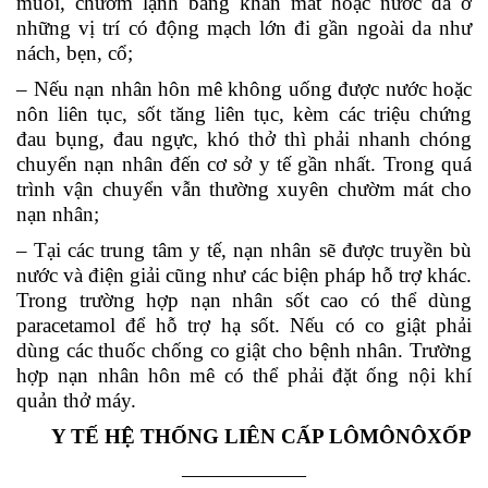
muối, chườm lạnh bằng khăn mát hoặc nước đá ở
những vị trí có động mạch lớn đi gần ngoài da như
nách, bẹn, cổ;
– Nếu nạn nhân hôn mê không uống được nước hoặc
nôn liên tục, sốt tăng liên tục, kèm các triệu chứng
đau bụng, đau ngực, khó thở thì phải nhanh chóng
chuyển nạn nhân đến cơ sở y tế gần nhất. Trong quá
trình vận chuyển vẫn thường xuyên chườm mát cho
nạn nhân;
– Tại các trung tâm y tế, nạn nhân sẽ được truyền bù
nước và điện giải cũng như các biện pháp hỗ trợ khác.
Trong trường hợp nạn nhân sốt cao có thể dùng
paracetamol để hỗ trợ hạ sốt. Nếu có co giật phải
dùng các thuốc chống co giật cho bệnh nhân. Trường
hợp nạn nhân hôn mê có thể phải đặt ống nội khí
quản thở máy.
Y TẾ HỆ THỐNG LIÊN CẤP LÔMÔNÔXỐP
——————