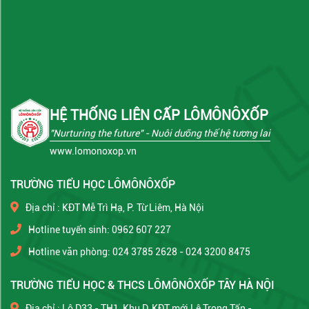
HỆ THỐNG LIÊN CẤP LÔMÔNÔXỐP
"Nurturing the future"
- Nuôi dưỡng thế hệ tương lai
www.lomonoxop.vn
TRƯỜNG TIỂU HỌC LÔMÔNÔXỐP
Địa chỉ : KĐT Mễ Trì Hạ, P. Từ Liêm, Hà Nội
Hotline tuyển sinh: 0962 607 227
Hotline văn phòng: 024 3785 2628 - 024 3200 8475
TRƯỜNG TIỂU HỌC & THCS LÔMÔNÔXỐP TÂY HÀ NỘI
Địa chỉ : Lô D33 - TH1, Khu D, KĐT mới Lê Trọng Tấn -