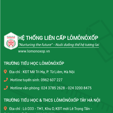
HỆ THỐNG LIÊN CẤP LÔMÔNÔXỐP
"Nurturing the future"
- Nuôi dưỡng thế hệ tương lai
www.lomonoxop.vn
TRƯỜNG TIỂU HỌC LÔMÔNÔXỐP
Địa chỉ : KĐT Mễ Trì Hạ, P. Từ Liêm, Hà Nội
Hotline tuyển sinh: 0962 607 227
Hotline văn phòng: 024 3785 2628 - 024 3200 8475
TRƯỜNG TIỂU HỌC & THCS LÔMÔNÔXỐP TÂY HÀ NỘI
Địa chỉ : Lô D33 - TH1, Khu D, KĐT mới Lê Trọng Tấn -