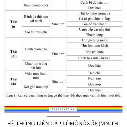
——————
HỆ THỐNG LIÊN CẤP LÔMÔNÔXỐP (MN-TH-