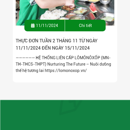
11/11/2024
Chi tiết
THỰC ĐƠN TUẦN 2 THÁNG 11 TỪ NGÀY
11/11/2024 ĐẾN NGÀY 15/11/2024
—————— HỆ THỐNG LIÊN CẤP LÔMÔNÔXỐP (MN-
TH-THCS-THPT) Nurturing The Future – Nuôi dưỡng
thế hệ tương lai https://lomonoxop.vn/