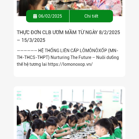
06/02/2025
Chi tiết
THỰC ĐƠN CLB ƯƠM MẦM TỪ NGÀY 8/2/2025
– 15/3/2025
—————— HỆ THỐNG LIÊN CẤP LÔMÔNÔXỐP (MN-
TH-THCS-THPT) Nurturing The Future – Nuôi dưỡng
thế hệ tương lai https://lomonoxop.vn/