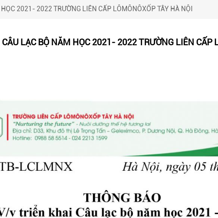
 HỌC 2021- 2022 TRƯỜNG LIÊN CẤP LÔMÔNÔXỐP TÂY HÀ NỘI
 CÂU LẠC BỘ NĂM HỌC 2021- 2022 TRƯỜNG LIÊN CẤP