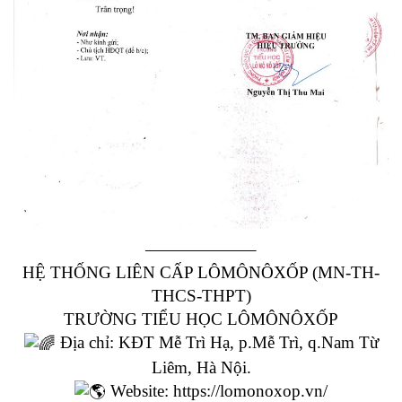
——————–
HỆ THỐNG LIÊN CẤP LÔMÔNÔXỐP (MN-TH-
THCS-THPT)
TRƯỜNG TIỂU HỌC LÔMÔNÔXỐP
Địa chỉ: KĐT Mễ Trì Hạ, p.Mễ Trì, q.Nam Từ
Liêm, Hà Nội.
Website:
https://lomonoxop.vn/