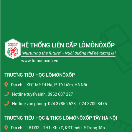
HỆ THỐNG LIÊN CẤP LÔMÔNÔXỐP
"Nurturing the future"
- Nuôi dưỡng thế hệ tương lai
www.lomonoxop.vn
TRƯỜNG TIỂU HỌC LÔMÔNÔXỐP
Địa chỉ : KĐT Mễ Trì Hạ, P. Từ Liêm, Hà Nội
Hotline tuyển sinh: 0962 607 227
Hotline văn phòng: 024 3785 2628 - 024 3200 8475
TRƯỜNG TIỂU HỌC & THCS LÔMÔNÔXỐP TÂY HÀ NỘI
Địa chỉ : Lô D33 - TH1, Khu D, KĐT mới Lê Trọng Tấn -