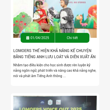
01/04/2025
Chi tiết
LOMOERS THỂ HIỆN KHẢ NĂNG KỂ CHUYỆN
BẰNG TIẾNG ANH LƯU LOÁT VÀ DIỄN XUẤT ẤN
TƯỢNG TẠI CHUNG KẾT CUỘC THI
Nhằm tạo điều kiện cho học sinh được rèn luyện kỹ
“LOMONOSOV STORY TELLING”
năng ngôn ngữ, phát triển và nâng cao khả năng nghe,
nói và phát âm Tiếng Anh thông ...