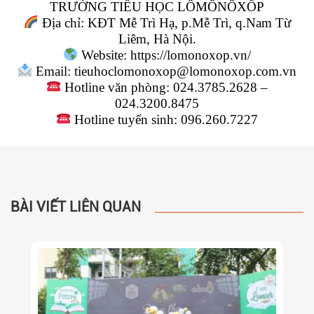
TRƯỜNG TIỂU HỌC LÔMÔNÔXỐP
Địa chỉ: KĐT Mễ Trì Hạ, p.Mễ Trì, q.Nam Từ
Liêm, Hà Nội.
Website: https://lomonoxop.vn/
Email: tieuhoclomonoxop@lomonoxop.com.vn
Hotline văn phòng: 024.3785.2628 –
024.3200.8475
Hotline tuyển sinh: 096.260.7227
BÀI VIẾT LIÊN QUAN