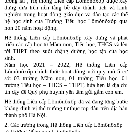
tương lai”, Hệ thống Liên cấp Lômônôxốp được xây
dựng dựa trên nền tảng bề dày thành tích và kinh
nghiệm trong hoạt động giáo dục và đào tạo các thế
hệ học sinh của Trường Tiểu học Lômônôxốp qua
hơn 20 năm hoạt động.
Hệ thống Liên cấp Lômônôxốp xây dựng và phát
triển các cấp học từ Mầm non, Tiểu học, THCS và lên
tới THPT theo suốt chặng đường học tập của học
sinh.
Năm học 2021 – 2022, Hệ thống Liên cấp
Lômônôxốp chính thức hoạt động với quy mô 5 cơ
sở: 03 trường Mầm non, 01 trường Tiểu học, 01
trường Tiểu học – THCS – THPT, hứa hẹn là địa chỉ
tin cậy để Quý phụ huynh yên tâm gửi gắm con em.
Hệ thống Liên cấp Lômônôxốp đã và đang từng bước
khẳng định vị thế trường tư thục top đầu trên địa bàn
thành phố Hà Nội.
2. Các trường trong Hệ thống Liên cấp Lômônôxốp
a) Trường Mầm non Lômônôxốp