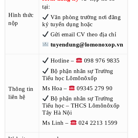
tại:
Hình thức
Văn phòng trường nơi đăng
nộp
ký tuyển dụng hoặc
Gửi email CV theo địa chỉ
tuyendung@lomonoxop.vn
Hotline –
098 976 9835
Bộ phận nhân sự Trường
Tiểu học Lômônôxốp
Ms Hoa –
09345 279 90
Thông tin
liên hệ
Bộ phận nhân sự Trường
Tiểu học – THCS Lômônôxốp
Tây Hà Nội
Ms Linh –
024 2213 1599