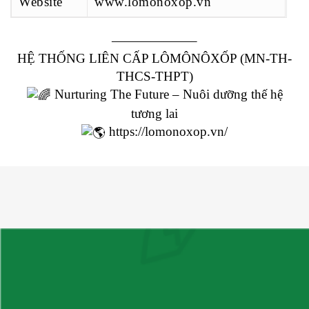
Website
www.lomonoxop.vn
——————–
HỆ THỐNG LIÊN CẤP LÔMÔNÔXỐP (MN-TH-
THCS-THPT)
Nurturing The Future – Nuôi dưỡng thế hệ
tương lai
https://lomonoxop.vn/