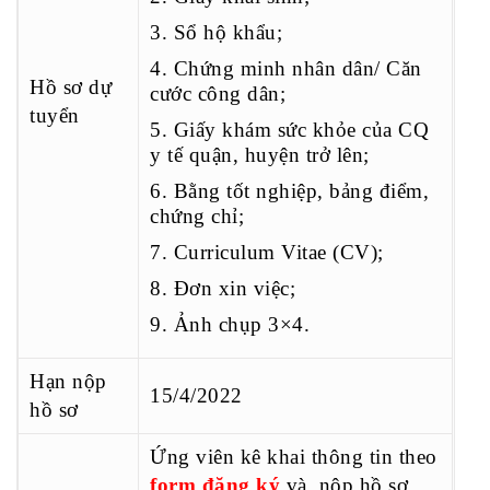
3. Sổ hộ khẩu;
4. Chứng minh nhân dân/ Căn
Hồ sơ dự
cước công dân;
tuyển
5. Giấy khám sức khỏe của CQ
y tế quận, huyện trở lên;
6. Bằng tốt nghiệp, bảng điểm,
chứng chỉ;
7. Curriculum Vitae (CV);
8. Đơn xin việc;
9. Ảnh chụp 3×4.
Hạn nộp
15/4/2022
hồ sơ
Ứng viên kê khai thông tin theo
form đăng ký
và nộp hồ sơ