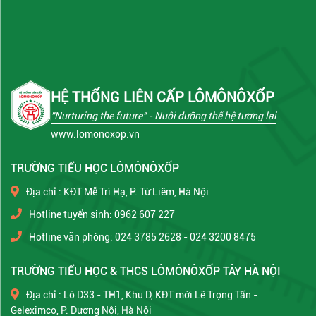
HỆ THỐNG LIÊN CẤP LÔMÔNÔXỐP
"Nurturing the future"
- Nuôi dưỡng thế hệ tương lai
www.lomonoxop.vn
TRƯỜNG TIỂU HỌC LÔMÔNÔXỐP
Địa chỉ : KĐT Mễ Trì Hạ, P. Từ Liêm, Hà Nội
Hotline tuyển sinh: 0962 607 227
Hotline văn phòng: 024 3785 2628 - 024 3200 8475
TRƯỜNG TIỂU HỌC & THCS LÔMÔNÔXỐP TÂY HÀ NỘI
Địa chỉ : Lô D33 - TH1, Khu D, KĐT mới Lê Trọng Tấn -
Geleximco, P. Dương Nội, Hà Nội