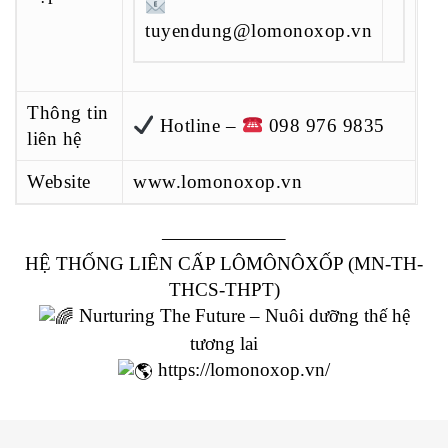
tuyendung@lomonoxop.vn
Thông tin
Hotline –
098 976 9835
liên hệ
Website
www.lomonoxop.vn
——————–
HỆ THỐNG LIÊN CẤP LÔMÔNÔXỐP (MN-TH-
THCS-THPT)
Nurturing The Future – Nuôi dưỡng thế hệ
tương lai
https://lomonoxop.vn/