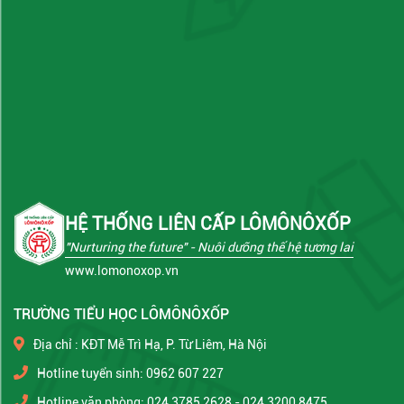
HỆ THỐNG LIÊN CẤP LÔMÔNÔXỐP
"Nurturing the future"
- Nuôi dưỡng thế hệ tương lai
www.lomonoxop.vn
TRƯỜNG TIỂU HỌC LÔMÔNÔXỐP
Địa chỉ : KĐT Mễ Trì Hạ, P. Từ Liêm, Hà Nội
Hotline tuyển sinh: 0962 607 227
Hotline văn phòng: 024 3785 2628 - 024 3200 8475