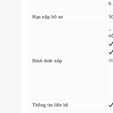
9
Hạn nộp hồ sơ
3
– 
nộ
Hình thức nộp
Thông tin liên hệ