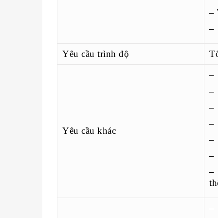
– 
– 
Yêu cầu trình độ
Tố
– 
–
– 
– 
Yêu cầu khác
–
– 
– 
th
– 