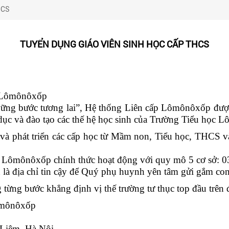
HCS
TUYỂN DỤNG GIÁO VIÊN SINH HỌC CẤP THCS
p Lômônôxốp
ng bước tương lai”, Hệ thống Liên cấp Lômônôxốp được
 dục và đào tạo các thế hệ học sinh của Trường Tiểu học
 phát triển các cấp học từ Mầm non, Tiểu học, THCS v
Lômônôxốp chính thức hoạt động với quy mô 5 cơ sở: 0
là địa chỉ tin cậy để Quý phụ huynh yên tâm gửi gắm co
ừng bước khẳng định vị thế trường tư thục top đầu trên 
Lômônôxốp
 Liêm, Hà Nội