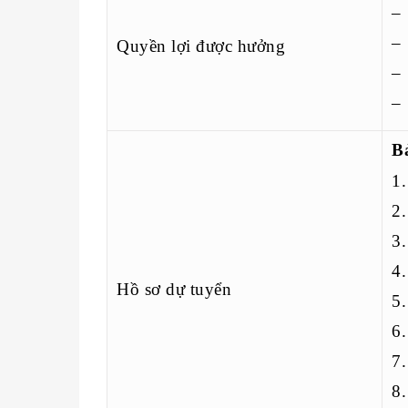
– 
– 
Quyền lợi được hưởng
– 
– 
B
1.
2.
3.
4.
Hồ sơ dự tuyển
5.
6.
7.
8.