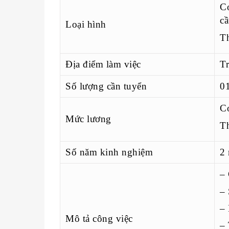
Cơ
cầ
Loại hình
Th
Địa điểm làm việc
T
Số lượng cần tuyển
0
Cơ
Mức lương
Th
Số năm kinh nghiệm
2
– 
– 
– 
Mô tả công việc
– 