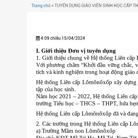
Trang chủ
»
TUYỂN DỤNG GIÁO VIÊN SINH HỌC CẤP T
4:09 chiều 15/04/2024
I. Giới thiệu Đơn vị tuyển dụng
1. Giới thiệu chung về Hệ thống Liên cấ
Với phương châm “Khởi đầu vững chắc, vữ
tích và kinh nghiệm trong hoạt động giáo
Hệ thống Liên cấp Lômônôxốp xây dựng và
tập của học sinh.
Năm học 2021 – 2022, Hệ thống Liên cấp 
trường Tiểu học – THCS – THPT, hứa hẹn 
Hệ thống Liên cấp Lômônôxốp đã và đang t
2. Các trường trong Hệ thống Liên cấp 
a) Trường Mầm non Lômônôxốp
Địa chỉ: KĐT Mễ Trì Hạ, Mễ Trì, Nam Từ