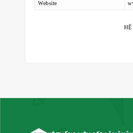
Website
w
HỆ