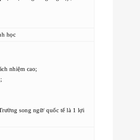
nh học
ách nhiệm cao;
;
Trường song ngữ/ quốc tế là 1 lợi