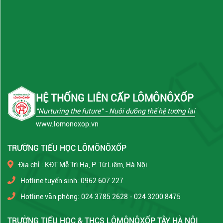
HỆ THỐNG LIÊN CẤP LÔMÔNÔXỐP
"Nurturing the future"
- Nuôi dưỡng thế hệ tương lai
www.lomonoxop.vn
TRƯỜNG TIỂU HỌC LÔMÔNÔXỐP
Địa chỉ : KĐT Mễ Trì Hạ, P. Từ Liêm, Hà Nội
Hotline tuyển sinh: 0962 607 227
Hotline văn phòng: 024 3785 2628 - 024 3200 8475
TRƯỜNG TIỂU HỌC & THCS LÔMÔNÔXỐP TÂY HÀ NỘI