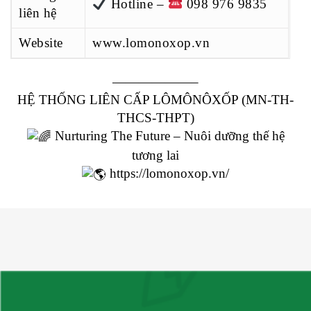
Hotline –
098 976 9835
liên hệ
Website
www.lomonoxop.vn
——————–
HỆ THỐNG LIÊN CẤP LÔMÔNÔXỐP (MN-TH-
THCS-THPT)
Nurturing The Future – Nuôi dưỡng thế hệ
tương lai
https://lomonoxop.vn/