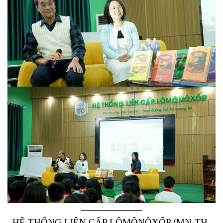
——————–
HỆ THỐNG LIÊN CẤP LÔMÔNÔXỐP (MN-TH-