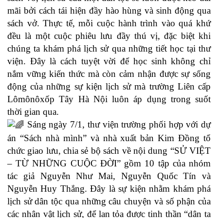
mãi bởi cách tái hiện đầy hào hùng và sinh động qua
sách vở. Thực tế, mỗi cuộc hành trình vào quá khứ
đều là một cuộc phiêu lưu đầy thú vị, đặc biệt khi
chúng ta khám phá lịch sử qua những tiết học tại thư
viện. Đây là cách tuyệt vời để học sinh không chỉ
nắm vững kiến thức mà còn cảm nhận được sự sống
động của những sự kiện lịch sử mà trường Liên cấp
Lômônôxốp Tây Hà Nội luôn áp dụng trong suốt
thời gian qua.
Sáng ngày 7/1, thư viện trường phối hợp với dự
án “Sách nhà mình” và nhà xuất bản Kim Đồng tổ
chức giao lưu, chia sẻ bộ sách về nội dung “SỬ VIỆT
– TỪ NHỮNG CUỘC ĐỜI” gồm 10 tập của nhóm
tác giả Nguyễn Như Mai, Nguyễn Quốc Tín và
Nguyễn Huy Thắng. Đây là sự kiện nhằm khám phá
lịch sử dân tộc qua những câu chuyện và số phận của
các nhân vật lịch sử, để lan tỏa được tinh thần “dân ta