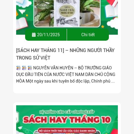
20/11/2025
Chi tiết
[SÁCH HAY THÁNG 11] – NHỮNG NGƯỜI THẦY
TRONG SỬ VIỆT
NGUYỄN VĂN HUYÊN – BỘ TRƯỞNG GIÁO
DỤC ĐẦU TIÊN CỦA NƯỚC VIỆT NAM DÂN CHỦ CỘNG
HÒA Một ngày sau khi tuyên bố độc lập, Chính phủ ...