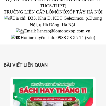
THCS-THPT)
TRƯỜNG LIÊN CẤP LÔMÔNÔXỐP TÂY HÀ NỘI
Địa chỉ: D33, Khu D, KĐT Geleximco, p.Dương
Nội, q.Hà Đông, Hà Nội.
Email: liencap@lomonoxop.com.vn
Hotline tuyển sinh: 0988 58 55 14 (zalo)
BÀI VIẾT LIÊN QUAN