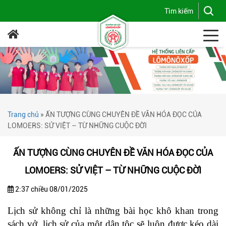
Trang chủ
»
ẤN TƯỢNG CÙNG CHUYÊN ĐỀ VĂN HÓA ĐỌC CỦA
LOMOERS: SỬ VIỆT – TỪ NHỮNG CUỘC ĐỜI
ẤN TƯỢNG CÙNG CHUYÊN ĐỀ VĂN HÓA ĐỌC CỦA
LOMOERS: SỬ VIỆT – TỪ NHỮNG CUỘC ĐỜI
2:37 chiều 08/01/2025
Lịch sử không chỉ là những bài học khô khan trong
sách vở, lịch sử của một dân tộc sẽ luôn được kéo dài