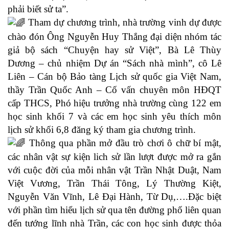
phải biết sử ta”.
Tham dự chương trình, nhà trường vinh dự được
chào đón Ông Nguyễn Huy Thắng đại diện nhóm tác
giả bộ sách “Chuyện hay sử Việt”, Bà Lê Thùy
Dương – chủ nhiệm Dự án “Sách nhà mình”, cô Lê
Liên – Cán bộ Bảo tàng Lịch sử quốc gia Việt Nam,
thầy Trần Quốc Anh – Cố vấn chuyên môn HĐQT
cấp THCS, Phó hiệu trưởng nhà trường cùng 122 em
học sinh khối 7 và các em học sinh yêu thích môn
lịch sử khối 6,8 đăng ký tham gia chương trình.
Thông qua phần mở đầu trò chơi ô chữ bí mật,
các nhân vật sự kiện lich sử lần lượt được mở ra gắn
với cuộc đời của mỗi nhân vật Trần Nhật Duật, Nam
Việt Vương, Trần Thái Tông, Lý Thường Kiệt,
Nguyễn Văn Vĩnh, Lê Đại Hành, Từ Dụ,….Đặc biệt
với phần tìm hiểu lịch sử qua tên đường phố liên quan
đến tướng lĩnh nhà Trần, các con học sinh được thỏa